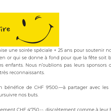
se une soirée spéciale + 25 ans pour soutenir no
 en or qui se donne à fond pour que la fête soit 
s enfants. Nous n’oublions pas leurs sponsors 
rès reconnaissants.
r un bénéfice de CHF 9'500.—à partager avec l
rsuivre nos buts.
nement CHF 4'750.--, discrètement comme à leur 